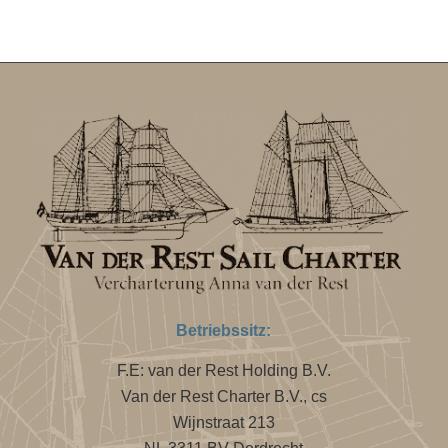
Betriebssitz:
F.E: van der Rest Holding B.V.
Van der Rest Charter B.V., cs
Wijnstraat 213