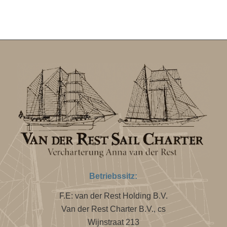
Betriebssitz:
F.E: van der Rest Holding B.V.
Van der Rest Charter B.V., cs
Wijnstraat 213