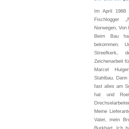
Im April 1988
Fischlogger 
Norwegen, Von 
Beim Bau hab
bekommen. U
Streefkerk,
Zeichenarbeit fü
Marcel Huige
Stahlbau. Dann
fast alles am 
hat und Roe
Drechselarbeite
Meine Lieferan
Vater, mein B
Burkhart. Ich h