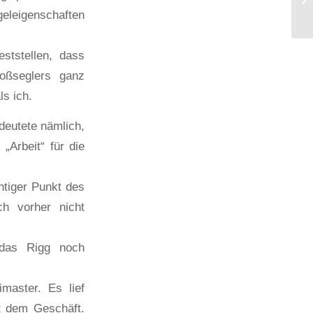
eleigenschaften
ststellen, dass
oßseglers ganz
ls ich.
deutete nämlich,
„Arbeit“ für die
htiger Punkt des
ch vorher nicht
 das Rigg noch
master. Es lief
t dem Geschäft.