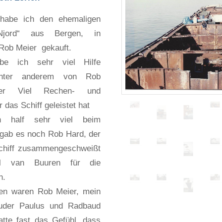
 habe ich den ehemaligen
„Njord“ aus Bergen, in
Rob Meier gekauft.
e ich sehr viel Hilfe
nter anderem von Rob
 der Viel Rechen- und
r das Schiff geleistet hat
n half sehr viel beim
 gab es noch Rob Hard, der
Schiff zusammengeschweißt
l van Buuren für die
n.
ten waren Rob Meier, mein
ruder Paulus und Radbaud
atte fast das Gefühl, dass