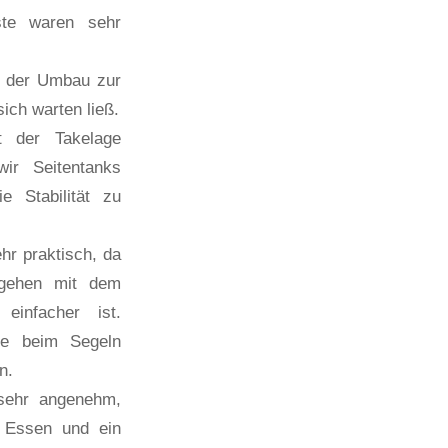
ste waren sehr
s der Umbau zur
sich warten ließ.
t der Takelage
ir Seitentanks
 Stabilität zu
hr praktisch, da
gehen mit dem
 einfacher ist.
ge beim Segeln
n.
sehr angenehm,
 Essen und ein