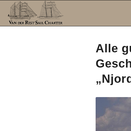
Alle g
Gesch
„Njor