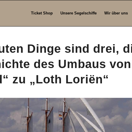
Ticket Shop
Unsere Segelschiffe
Wir über uns
uten Dinge sind drei, d
ichte des Umbaus von
d“ zu „Loth Loriën“