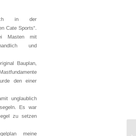
 ich in der
en Cate Sports“.
ei Masten mit
handlich und
iginal Bauplan,
Mastfundamente
urde den einer
mit unglaublich
 segeln. Es war
egel zu setzen
gelplan meine