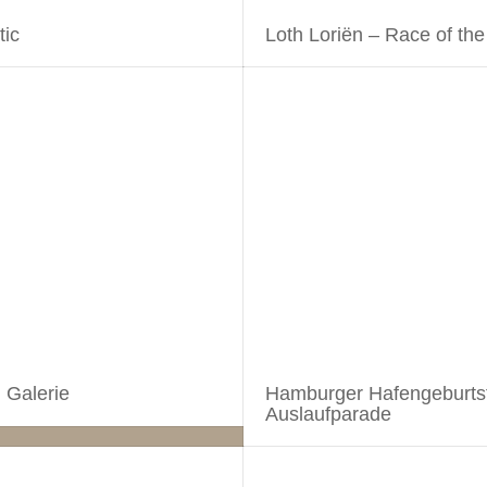
tic
Loth Loriën – Race of the
n Galerie
Hamburger Hafengeburts
Auslaufparade