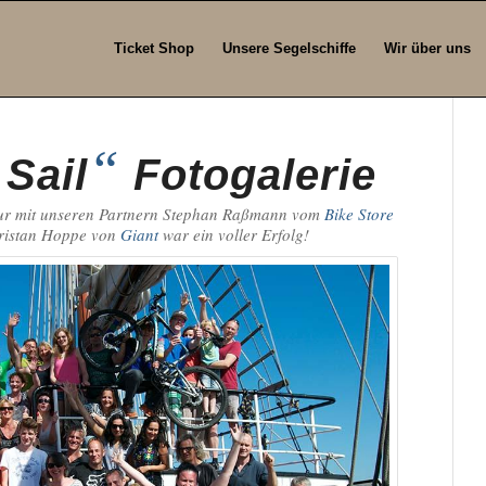
Ticket Shop
Unsere Segelschiffe
Wir über uns
“
Sail
Fotogalerie
our mit unseren Partnern Stephan Raßmann vom
Bike Store
istan Hoppe von
Giant
war ein voller Erfolg!