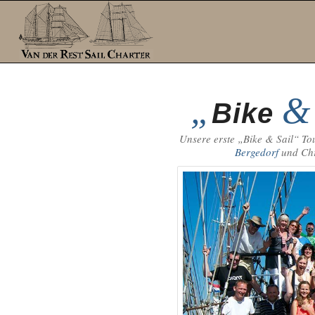
„
&
Bike
Unsere erste „Bike & Sail“ T
Bergedorf
und Chr