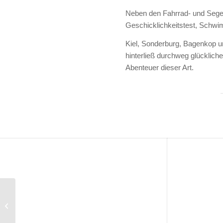
Neben den Fahrrad- und Sege
Geschicklichkeitstest, Schwi
Kiel, Sonderburg, Bagenkop un
hinterließ durchweg glückliche
Abenteuer dieser Art.
Loth Loriën im
Trockendock