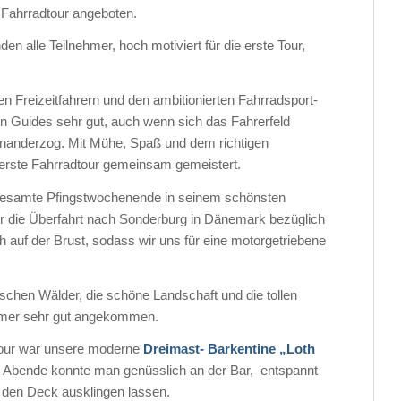
 Fahrradtour angeboten.
alle Teilnehmer, hoch motiviert für die erste Tour,
en Freizeitfahrern und den ambitionierten Fahrradsport-
n Guides sehr gut, auch wenn sich das Fahrerfeld
nanderzog. Mit Mühe, Spaß und dem richtigen
 erste Fahrradtour gemeinsam gemeistert.
 gesamte Pfingstwochenende in seinem schönsten
ür die Überfahrt nach Sonderburg in Dänemark bezüglich
auf der Brust, sodass wir uns für eine motorgetriebene
ischen Wälder, die schöne Landschaft und die tollen
ehmer sehr gut angekommen.
 Tour war unsere moderne
Dreimast- Barkentine „Loth
e Abende konnte man genüsslich an der Bar, entspannt
f den Deck ausklingen lassen.